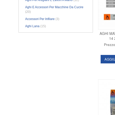
Aghi Per Artigiani E Lavori A Mano
(12)
Aghi E Accessori Per Macchine Da Cucire
(20)
Accessori Per Infilare
(3)
Aghi Lana
(15)
AGHI MA
14 
Prezzo
AGGIU