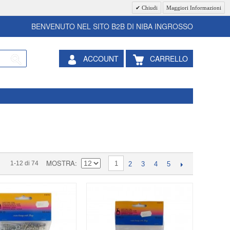
Chiudi
Maggiori Informazioni
BENVENUTO NEL SITO B2B DI NIBA INGROSSO
ACCOUNT
CARRELLO
MOSTRA
1-12 di 74
1
2
3
4
5